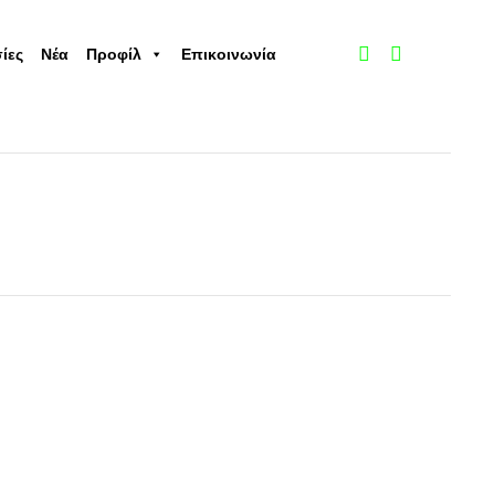
Skip
ίες
Νέα
Προφίλ
Επικοινωνία
to
content