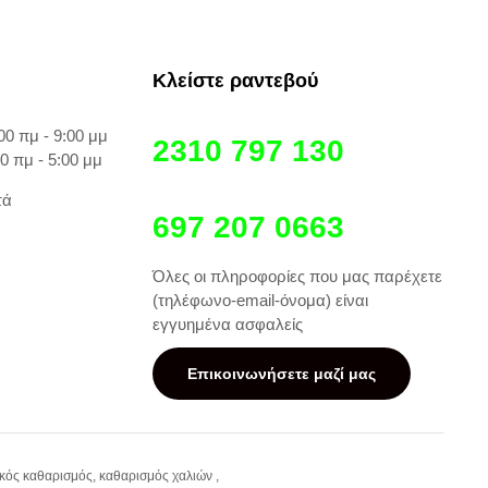
Κλείστε ραντεβού
00 πμ - 9:00 μμ
2310 797 130
00 πμ - 5:00 μμ
τά
697 207 0663
Όλες οι πληροφορίες που μας παρέχετε
(τηλέφωνο-email-όνομα) είναι
εγγυημένα ασφαλείς
Επικοινωνήσετε μαζί μας
κός καθαρισμός, καθαρισμός χαλιών ,